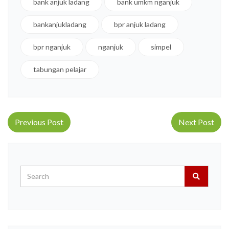
bank anjuk ladang
bank umkm nganjuk
bankanjukladang
bpr anjuk ladang
bpr nganjuk
nganjuk
simpel
tabungan pelajar
Post navigation
Previous Post
Next Post